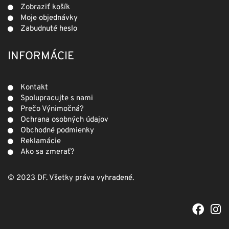
Zobraziť košík
Moje objednávky
Zabudnuté heslo
INFORMÁCIE
Kontakt
Spolupracujte s nami
Prečo Výnimočná?
Ochrana osobných údajov
Obchodné podmienky
Reklamácie
Ako sa zmerať?
© 2023 DF. Všetky práva vyhradené.
F
I
a
n
c
s