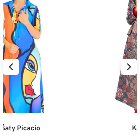
34
36
38
40
42
44
46
Kabát Beastie