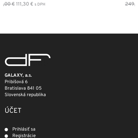
Pôvodná
Aktuálna
249,00
€
124,50
€
s DPH
cena
cena
bola:
je:
249,00 €.
124,50 €.
GALAXY, a.s.
Pribišová 6
Bratislava 841 05
Slovenská republika
ÚČET
Prihlásiť sa
Registrácie