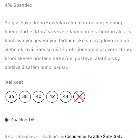
4% Spandex
Šaty z elastického koženkového materiálu v jesennej
hnedej farbe, ktorá sa skvele kombinuje s čiernou ale aj s
kontrastnými jesennými farbami ako smaragdovo zelená
alebo okrová. Šaty sú ušité v obľúbenom zipsovom strihu,
ktorý skvele pristane na každej postave. Zlaté prvky
dodávajú šatám punc luxusu.
Veľkosť
36
38
40
42
44
46
Značka:
DF
SKU:
saty-dany-
Kategórie:
Celodenné
,
Krátke Šaty
,
Šaty