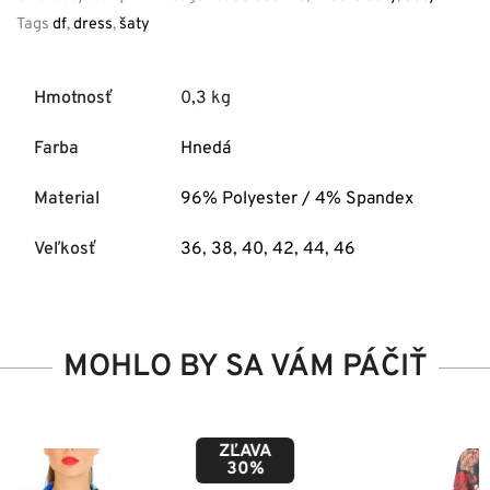
Tags
df
,
dress
,
šaty
Hmotnosť
0,3 kg
Farba
Hnedá
Material
96% Polyester / 4% Spandex
Veľkosť
36
,
38
,
40
,
42
,
44
,
46
MOHLO BY SA VÁM PÁČIŤ
ZĽAVA
50%