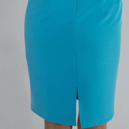
:
DF OUTLET
eliana-
Kategórie:
Celodenné
,
Krátke Šaty
,
Šaty
,
Spoločenské
ss
,
šaty
sť
0,3 kg
Modrá
l
96% Polyester / 4% Spandex
34
,
36
,
38
,
40
,
42
,
44
,
46