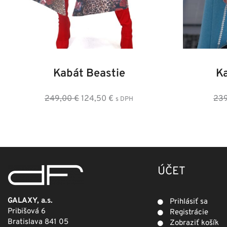
34
36
38
40
42
44
46
36
3
Kabát Beastie
K
Pôvodná
Aktuálna
249,00
€
124,50
€
23
s DPH
cena
cena
bola:
je:
249,00 €.
124,50 €.
ÚČET
GALAXY, a.s.
Prihlásiť sa
Pribišová 6
Registrácie
Bratislava 841 05
Zobraziť košík