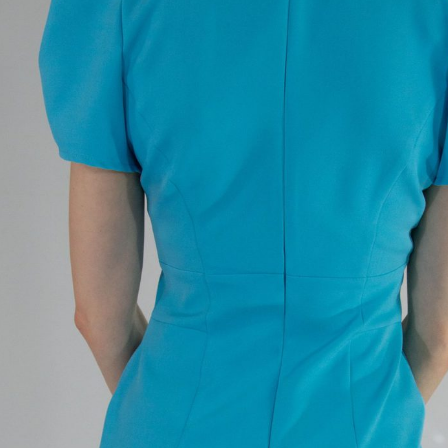
cena
cena
bola:
je:
ster
79,00 €.
47,40 €.
ex
é vo zvýraznenom puzdrovom strihu, ktorý skvele sadne na
Šaty majú zdôraznené ramená. Šaty sú navrhnuté vo farbe
 „classic blue“ , ktorá rozžiari každý Váš outfit. K šatám
aka ich jednoduchosti skombinovať výrazne doplnky,
h skvele doplníte ako naša stylistka.
6
38
40
42
44
46