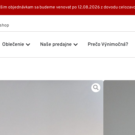
 Vašim objednávkam sa budeme venovat po 12.08.2026 z dovodu celozavo
Eshop
 Značky
Open Oblečenie
Open Naše predajne
Oblečenie
Naše predajne
Prečo Výnimočná?
Domov
Šat
79,00