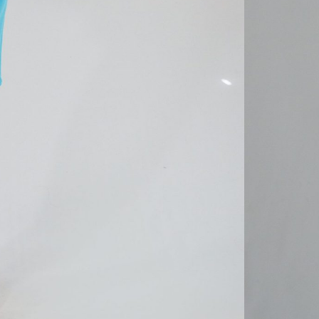
Značka
SKU:
saty-
Tags
df
,
dre
Hmotno
Farba
Materia
Veľkosť