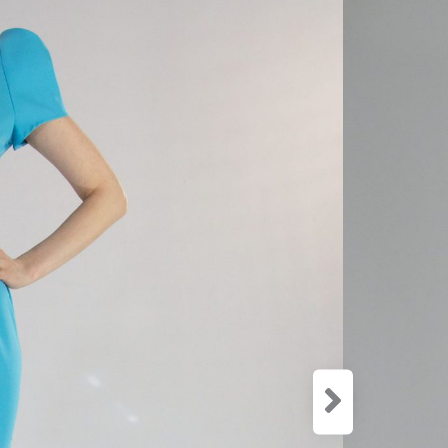
Zloženie:
96% Polye
4% Spand
Šaty ušit
postavu. 
tohto roka
môžete vď
ktorými ic
Veľkosť
34
3