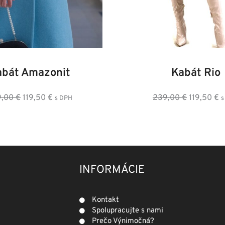
8
40
42
44
46
48
36
38
40
42
4
abát Amazonit
Kabát Rio
Pôvodná
Aktuálna
Pôvodná
A
9,00
€
119,50
€
239,00
€
119,50
€
s DPH
s
cena
cena
cena
c
bola:
je:
bola:
je
239,00 €.
119,50 €.
239,00 €.
1
INFORMÁCIE
Kontakt
Spolupracujte s nami
Prečo Výnimočná?