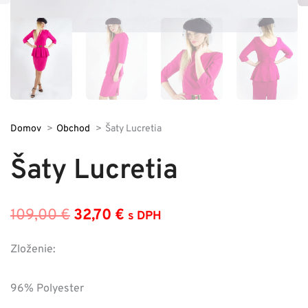
Domov
Obchod
Šaty Lucretia
Šaty Lucretia
109,00
€
32,70
€
s DPH
Pôvodná
Aktuálna
cena
cena
Zloženie:
bola:
je:
96% Polyester
109,00 €.
32,70 €.