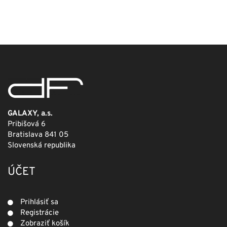
cena
cena
bola:
je:
249,00 €.
124,50 €.
GALAXY, a.s.
Pribišová 6
Bratislava 841 05
Slovenská republika
ÚČET
Prihlásiť sa
Registrácie
Zobraziť košík