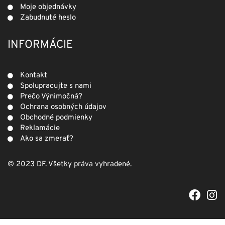
Moje objednávky
Zabudnuté heslo
INFORMÁCIE
Kontakt
Spolupracujte s nami
Prečo Výnimočná?
Ochrana osobných údajov
Obchodné podmienky
Reklamácie
Ako sa zmerať?
© 2023 DF. Všetky práva vyhradené.
F
I
a
n
c
s
e
t