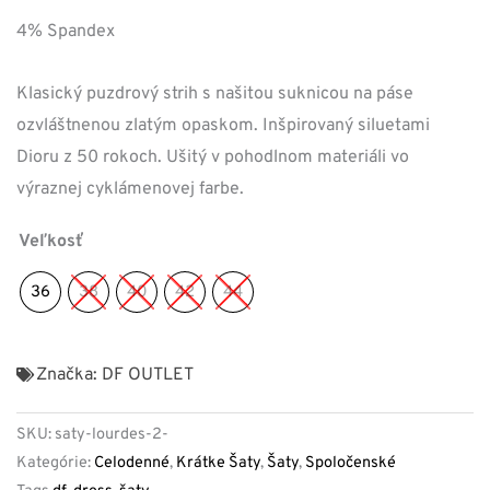
4% Spandex
Klasický puzdrový strih s našitou suknicou na páse
ozvláštnenou zlatým opaskom. Inšpirovaný siluetami
Dioru z 50 rokoch. Ušitý v pohodlnom materiáli vo
výraznej cyklámenovej farbe.
Veľkosť
36
38
40
42
44
Značka:
DF OUTLET
SKU:
saty-lourdes-2-
Kategórie:
Celodenné
,
Krátke Šaty
,
Šaty
,
Spoločenské