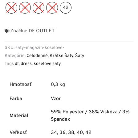
34
36
38
40
42
Značka:
DF OUTLET
SKU:
saty-magazin-koselove-
Kategórie:
Celodenné
,
Krátke Šaty
,
Šaty
Tags
df
,
dress
,
koselove saty
Hmotnosť
0,3 kg
Farba
Vzor
59% Polyester / 38% Viskóza / 3%
Material
Spandex
Veľkosť
34
,
36
,
38
,
40
,
42