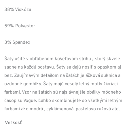
bola:
je:
38% Viskóza
139,00 €.
69,50 €.
59% Polyester
3% Spandex
Šaty ušité v obľúbenom košeľovom strihu , ktorý skvele
sadne na každú postavu. Šaty sa dajú nosiť s opaskom aj
bez. Zaujímavým detailom na šatách je áčková suknica a
ozdobné gombíky. Šaty majú veselý letný motív žiariaci
farbami. Vzor na šatách sú najslávnejšie obálky módneho
časopisu Vogue. Ľahko skombinujete so všetkými letnými
farbami ako modrá , cyklámenová, pastelovo ružová atď.
Veľkosť