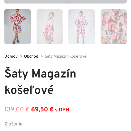
Domov
Obchod
Šaty Magazín košeľové
Šaty Magazín
košeľové
139,00
€
69,50
€
s DPH
Pôvodná
Aktuálna
cena
cena
Zloženie: