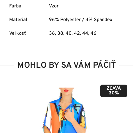
Farba
Vzor
Material
96% Polyester / 4% Spandex
Veľkosť
36
,
38
,
40
,
42
,
44
,
46
MOHLO BY SA VÁM PÁČIŤ
ZĽAVA
50%