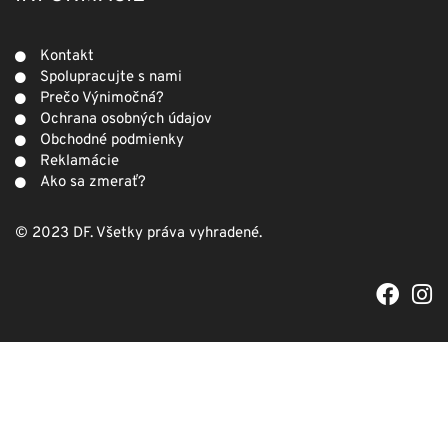
Kontakt
Spolupracujte s nami
Prečo Výnimočná?
Ochrana osobných údajov
Obchodné podmienky
Reklamácie
Ako sa zmerať?
© 2023 DF. Všetky práva vyhradené.
F
I
a
n
c
s
e
t
b
a
o
g
o
r
k
a