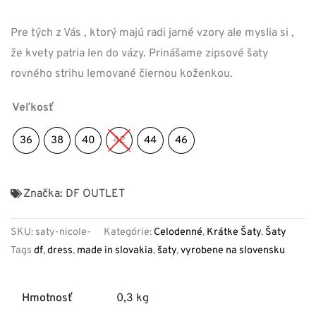
Pre tých z Vás , ktorý majú radi jarné vzory ale myslia si ,
že kvety patria len do vázy. Prinášame zipsové šaty
rovného strihu lemované čiernou koženkou.
Veľkosť
36
38
40
42
44
46
Značka:
DF OUTLET
SKU:
saty-nicole-
Kategórie:
Celodenné
,
Krátke Šaty
,
Šaty
Tags
df
,
dress
,
made in slovakia
,
šaty
,
vyrobene na slovensku
Hmotnosť
0,3 kg