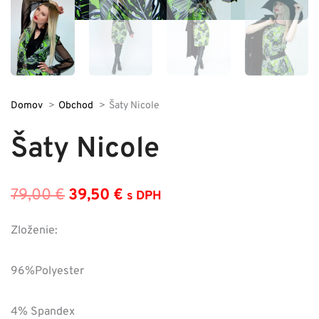
Domov
Obchod
Šaty Nicole
Šaty Nicole
79,00
€
39,50
€
s DPH
Pôvodná
Aktuálna
cena
cena
Zloženie:
bola:
je:
96%Polyester
79,00 €.
39,50 €.
4% Spandex