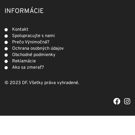
INFORMÁCIE
Kontakt
Spolupracujte s nami
Prečo Výnimočná?
Ochrana osobných údajov
Obchodné podmienky
Reklamácie
Ako sa zmerať?
© 2023 DF. Všetky práva vyhradené.
F
I
a
n
c
s
e
t
b
a
o
g