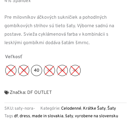
4% Spandex
Pre milovníkov áčkových sukničiek a pohodlných
gombíkových strihov sú tieto šaty. Výborne sadnú na
postave. Svieža cyklámenová farba v kombinácii s
lesklými gombíkmi dodáva šatám šmrnc.
Veľkosť
36
38
40
42
44
46
Značka:
DF OUTLET
SKU:
saty-nora-
Kategórie:
Celodenné
,
Krátke Šaty
,
Šaty
Tags
df
,
dress
,
made in slovakia
,
šaty
,
vyrobene na slovensku