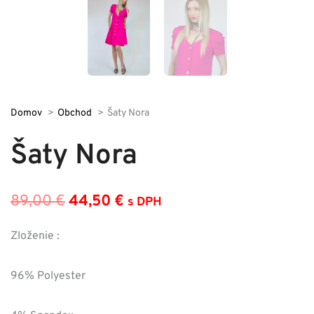
Domov
Obchod
Šaty Nora
Šaty Nora
89,00
€
44,50
€
s DPH
Pôvodná
Aktuálna
cena
cena
Zloženie :
bola:
je:
96% Polyester
89,00 €.
44,50 €.