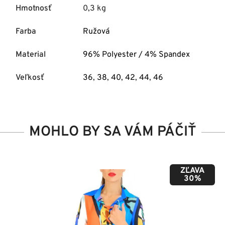
Hmotnosť
0,3 kg
Farba
Ružová
Material
96% Polyester / 4% Spandex
Veľkosť
36
,
38
,
40
,
42
,
44
,
46
MOHLO BY SA VÁM PÁČIŤ
ZĽAVA
50%