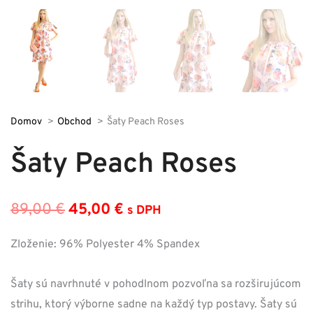
Domov
Obchod
Šaty Peach Roses
Šaty Peach Roses
89,00
€
45,00
€
s DPH
Pôvodná
Aktuálna
cena
cena
Zloženie: 96% Polyester 4% Spandex
bola:
je:
Šaty sú navrhnuté v pohodlnom pozvoľna sa rozširujúcom
89,00 €.
45,00 €.
strihu, ktorý výborne sadne na každý typ postavy. Šaty sú