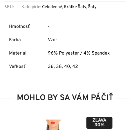
SKU:
-
Kategórie:
Celodenné
,
Krátke Šaty
,
Šaty
Hmotnosť
-
Farba
Vzor
Material
96% Polyester / 4% Spandex
Veľkosť
36
,
38
,
40
,
42
MOHLO BY SA VÁM PÁČIŤ
ZĽAVA
50%