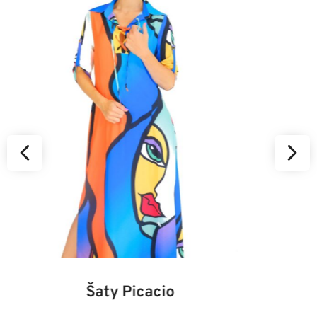
34
36
38
40
42
44
46
Kabát Beastie