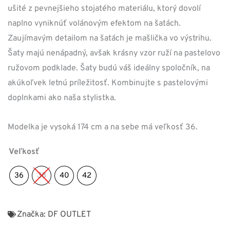
ušité z pevnejšieho stojatého materiálu, ktorý dovolí
naplno vyniknúť volánovým efektom na šatách.
Zaujímavým detailom na šatách je mašlička vo výstrihu.
Šaty majú nenápadný, avšak krásny vzor ruží na pastelovo
ružovom podklade. Šaty budú váš ideálny spoločník, na
akúkoľvek letnú príležitosť. Kombinujte s pastelovými
doplnkami ako naša stylistka.
Modelka je vysoká 174 cm a na sebe má veľkosť 36.
Veľkosť
36
38
40
42
Značka:
DF OUTLET