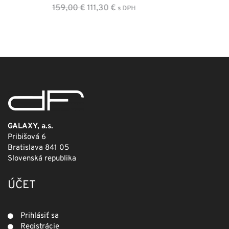
Pôvodná
Aktuálna
249,00
€
124,50
€
s DPH
cena
cena
bola:
je:
249,00 €.
124,50 €.
GALAXY, a.s.
Pribišová 6
Bratislava 841 05
Slovenská republika
ÚČET
Prihlásiť sa
Registrácie