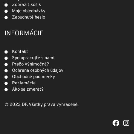
Zobraziť košík
Moje objednávky
Zabudnuté heslo
INFORMÁCIE
Kontakt
Spolupracujte s nami
Prečo Výnimočná?
Ochrana osobných údajov
Obchodné podmienky
Reklamácie
Ako sa zmerať?
© 2023 DF. Všetky práva vyhradené.
F
I
a
n
c
s