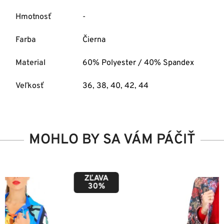
Hmotnosť
-
Farba
Čierna
Material
60% Polyester / 40% Spandex
Veľkosť
36
,
38
,
40
,
42
,
44
MOHLO BY SA VÁM PÁČIŤ
ZĽAVA
50%