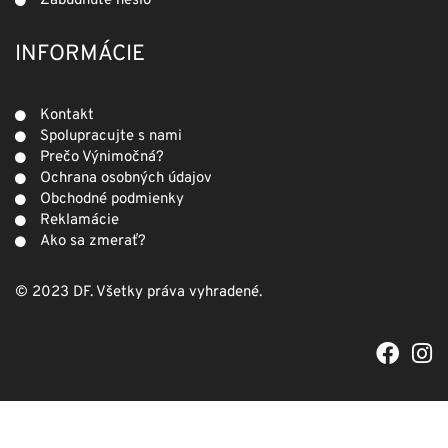
Zabudnuté heslo
INFORMÁCIE
Kontakt
Spolupracujte s nami
Prečo Výnimočná?
Ochrana osobných údajov
Obchodné podmienky
Reklamácie
Ako sa zmerať?
© 2023 DF. Všetky práva vyhradené.
F
I
a
n
c
s
e
t
b
a