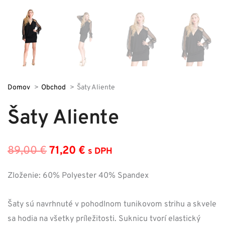
Domov
Obchod
Šaty Aliente
Šaty Aliente
89,00
€
71,20
€
s DPH
Pôvodná
Aktuálna
cena
cena
Zloženie: 60% Polyester 40% Spandex
bola:
je:
Šaty sú navrhnuté v pohodlnom tunikovom strihu a skvele
89,00 €.
71,20 €.
sa hodia na všetky príležitosti. Suknicu tvorí elastický