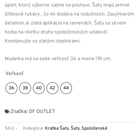
úplet, ktorý výborne sadne na postave. Šaty majú jemné
šifónové rukávy , čo im dodáva na vzdušnosti. Zaujímavým
detailom je zlatá aplikácia na ramenách. Šaty sa skvele
hodia na všetky druhy spoločenských udalostí.
Kombinujte so zlatými doplnkami.
Modelka má na sebe veľkosť 36 a meria 174 cm.
Veľkosť
36
38
40
42
44
Značka:
DF OUTLET
SKU:
-
Kategórie:
Krátke Šaty
,
Šaty
,
Spoločenské