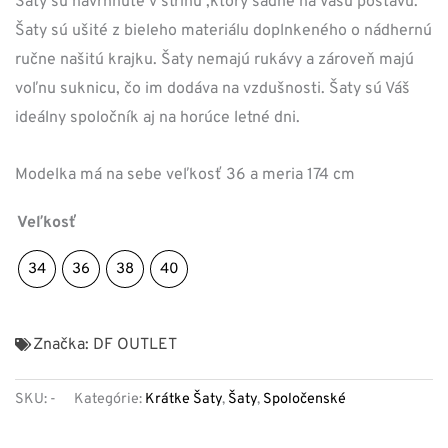
Šaty sú navrhnuté v strihu ,ktorý sadne na Vašu postavu.
69,00 €.
15,00 €.
Šaty sú ušité z bieleho materiálu doplnkeného o nádhernú
ručne našitú krajku. Šaty nemajú rukávy a zároveň majú
voľnu suknicu, čo im dodáva na vzdušnosti. Šaty sú Váš
ideálny spoločník aj na horúce letné dni.
Modelka má na sebe veľkosť 36 a meria 174 cm
Veľkosť
34
36
38
40
Značka:
DF OUTLET
SKU:
-
Kategórie:
Krátke Šaty
,
Šaty
,
Spoločenské