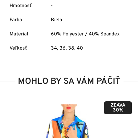
Hmotnosť
-
Farba
Biela
Material
60% Polyester / 40% Spandex
Veľkosť
34
,
36
,
38
,
40
MOHLO BY SA VÁM PÁČIŤ
ZĽAVA
50%