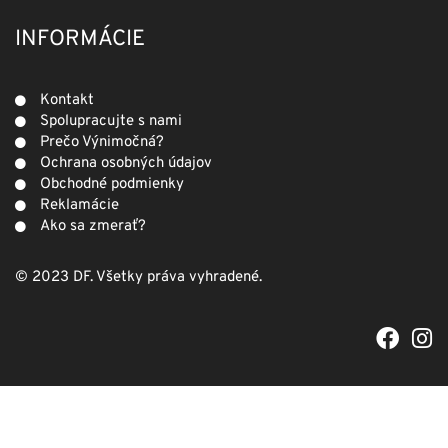
INFORMÁCIE
Kontakt
Spolupracujte s nami
Prečo Výnimočná?
Ochrana osobných údajov
Obchodné podmienky
Reklamácie
Ako sa zmerať?
© 2023 DF. Všetky práva vyhradené.
F
I
a
n
c
s
e
t
b
a
o
g