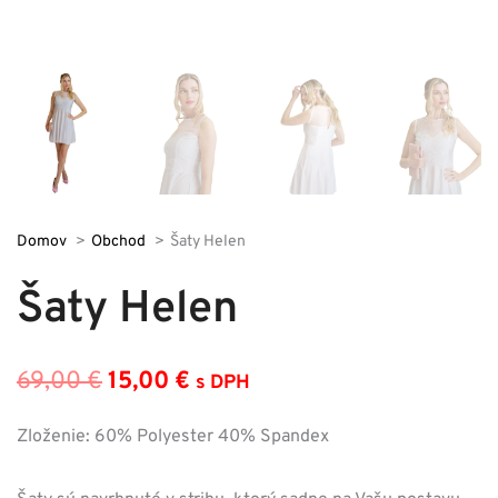
Domov
Obchod
Šaty Helen
Šaty Helen
69,00
€
15,00
€
s DPH
Pôvodná
Aktuálna
cena
cena
Zloženie: 60% Polyester 40% Spandex
bola:
je: