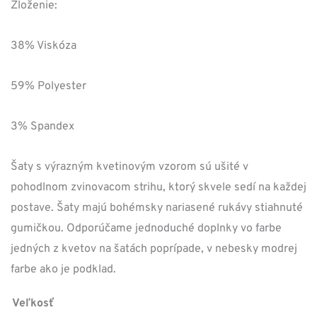
cena
cena
Zloženie:
bola:
je:
38% Viskóza
149,00 €.
104,30 €.
59% Polyester
3% Spandex
Šaty s výrazným kvetinovým vzorom sú ušité v
pohodlnom zvinovacom strihu, ktorý skvele sedí na každej
postave. Šaty majú bohémsky nariasené rukávy stiahnuté
gumičkou. Odporúčame jednoduché doplnky vo farbe
jedných z kvetov na šatách poprípade, v nebesky modrej
farbe ako je podklad.
Veľkosť