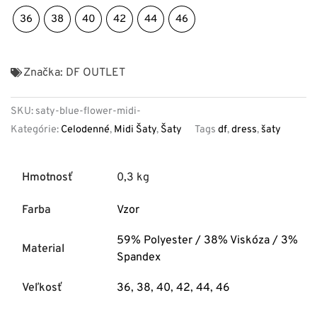
36
38
40
42
44
46
Značka:
DF OUTLET
SKU:
saty-blue-flower-midi-
Kategórie:
Celodenné
,
Midi Šaty
,
Šaty
Tags
df
,
dress
,
šaty
Hmotnosť
0,3 kg
Farba
Vzor
59% Polyester / 38% Viskóza / 3%
Material
Spandex
Veľkosť
36
,
38
,
40
,
42
,
44
,
46