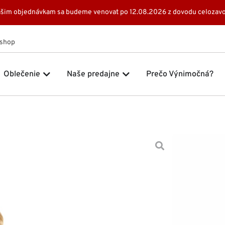
 Vašim objednávkam sa budeme venovat po 12.08.2026 z dovodu celozavo
Eshop
 Značky
Open Oblečenie
Open Naše predajne
Oblečenie
Naše predajne
Prečo Výnimočná?
Domov
Šat
169,0