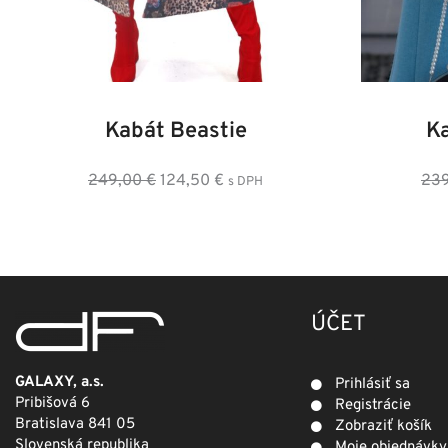
34
36
38
40
42
44
46
36
3
Kabát Beastie
K
Pôvodná
Aktuálna
249,00
€
124,50
€
23
s DPH
cena
cena
bola:
je:
249,00 €.
124,50 €.
ÚČET
GALAXY, a.s.
Prihlásiť sa
Pribišová 6
Registrácie
Bratislava 841 05
Zobraziť košík
Slovenská republika
Moje objednávky