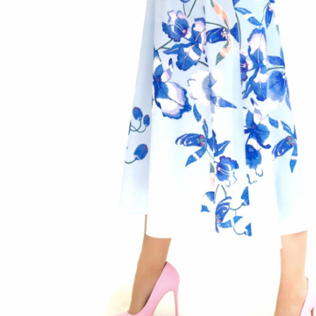
:
DF
tegórie:
Celodenné
,
Midi Šaty
,
Šaty
sť
-
Vzor
l
96% Polyester / 4% Spandex
34
,
36
,
38
,
40
,
42
,
44