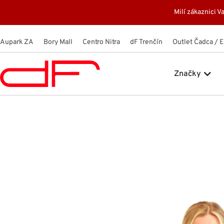
Preskočiť
Milí zákaznici
na
obsah
Aupark ZA
Bory Mall
Centro Nitra
dF Trenčín
Outlet Čadca / 
Open
Značky