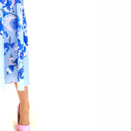
Značka
SKU:
-
Ka
Hmotno
Farba
Materia
Veľkosť