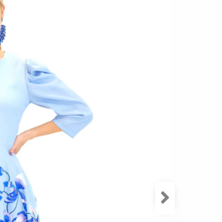
Zloženie:
Šaty sú uš
navrhnuté
nebesky m
ramenách 
výrazným v
udalosti 
naša styli
Modelka m
Veľkosť
34
3