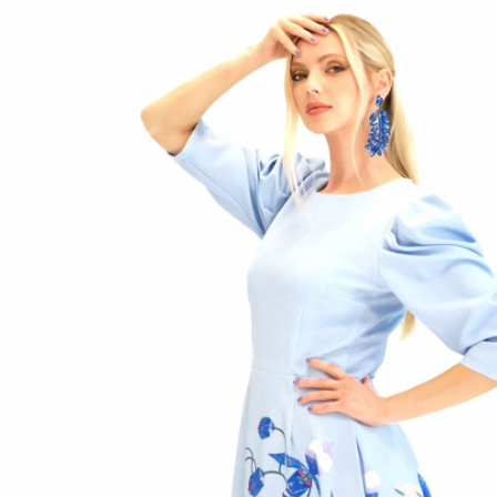
 96% Polyester 4% Spandex
ité v pohodlnom midi strihu a sú prestrihnuté v páse. Šaty sú
 v nádhernom kvetinovom vzore, ktorý je nakreslený na
odrom podklade. Šaty majú mierne zriasené rukávy na
a funkčné vrecká. Pastelový tón podkladu v kombinácii s
zorom kvetín predurčuje tieto šaty ako favorita na letné
ako svadby a oslavy. Kombinujte s růžovými doplnkami ako
stka pre jemný look.
á 174 cm a na sebe má veľkosť 36.
6
38
40
42
44