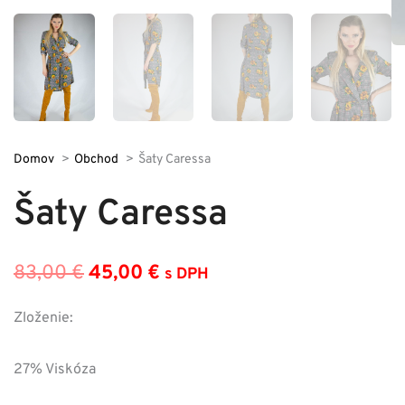
Domov
Obchod
Šaty Caressa
Šaty Caressa
83,00
€
45,00
€
s DPH
Pôvodná
Aktuálna
cena
cena
Zloženie:
bola:
je:
27% Viskóza
83,00 €.
45,00 €.