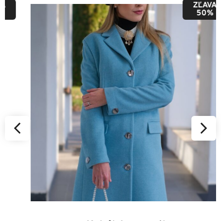
ZĽAVA
50%
36
38
40
42
44
46
48