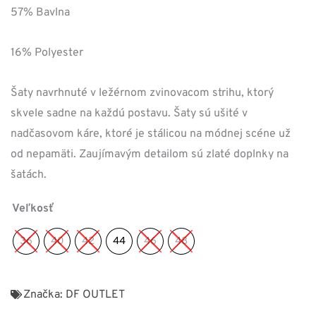
57% Bavlna
16% Polyester
Šaty navrhnuté v ležérnom zvinovacom strihu, ktorý
skvele sadne na každú postavu. Šaty sú ušité v
nadčasovom káre, ktoré je stálicou na módnej scéne už
od nepamäti. Zaujímavým detailom sú zlaté doplnky na
šatách.
Veľkosť
36
40
42
44
46
48
Značka:
DF OUTLET