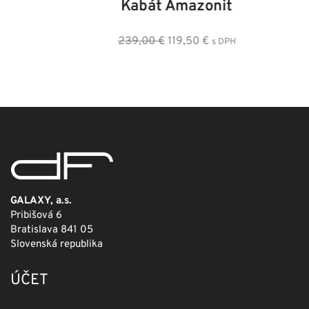
Kabát Amazonit
Pôvodná
Aktuálna
239,00
€
119,50
€
s DPH
cena
cena
bola:
je:
239,00 €.
119,50 €.
GALAXY, a.s.
Pribišová 6
Bratislava 841 05
Slovenská republika
ÚČET