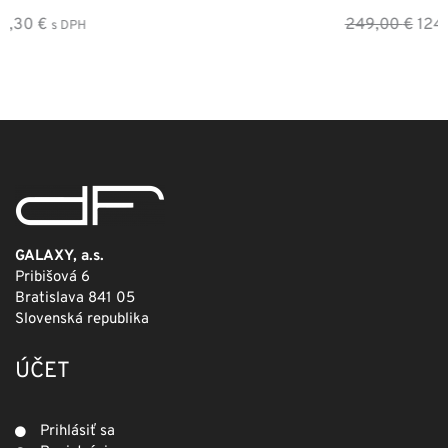
Pôvodná
Aktuálna
249,00
€
124,50
€
s DPH
cena
cena
bola:
je:
249,00 €.
124,50 €.
GALAXY, a.s.
Pribišová 6
Bratislava 841 05
Slovenská republika
ÚČET
Prihlásiť sa