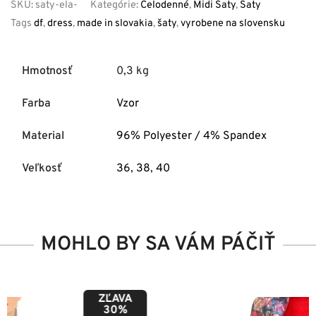
SKU:
saty-ela-
Kategórie:
Celodenné
,
Midi Šaty
,
Šaty
Tags
df
,
dress
,
made in slovakia
,
šaty
,
vyrobene na slovensku
Hmotnosť
0,3 kg
Farba
Vzor
Material
96% Polyester / 4% Spandex
Veľkosť
36
,
38
,
40
MOHLO BY SA VÁM PÁČIŤ
ZĽAVA
50%