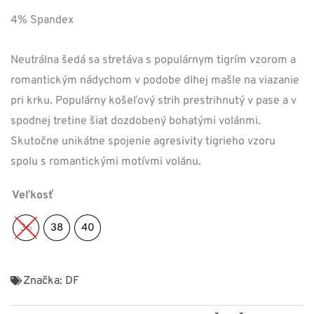
4% Spandex
Neutrálna šedá sa stretáva s populárnym tigrím vzorom a
romantickým nádychom v podobe dlhej mašle na viazanie
pri krku. Populárny košeľový strih prestrihnutý v pase a v
spodnej tretine šiat dozdobený bohatými volánmi.
Skutočne unikátne spojenie agresivity tigrieho vzoru
spolu s romantickými motívmi volánu.
Veľkosť
36
38
40
Značka:
DF