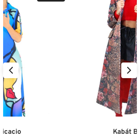
34
36
38
40
42
44
46
Kabát Beastie