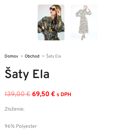
Domov
Obchod
Šaty Ela
Šaty Ela
139,00
€
69,50
€
s DPH
Pôvodná
Aktuálna
cena
cena
Zloženie:
bola:
je:
96% Polyester
139,00 €.
69,50 €.