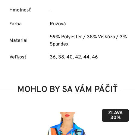
Hmotnosť
-
Farba
Ružová
59% Polyester / 38% Viskóza / 3%
Material
Spandex
Veľkosť
36
,
38
,
40
,
42
,
44
,
46
MOHLO BY SA VÁM PÁČIŤ
ZĽAVA
50%