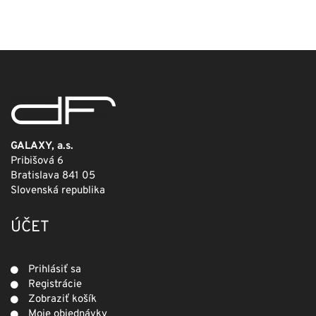
cena
cena
bola:
je:
249,00 €.
124,50 €.
GALAXY, a.s.
Pribišová 6
Bratislava 841 05
Slovenská republika
ÚČET
Prihlásiť sa
Registrácie
Zobraziť košík
Moje objednávky