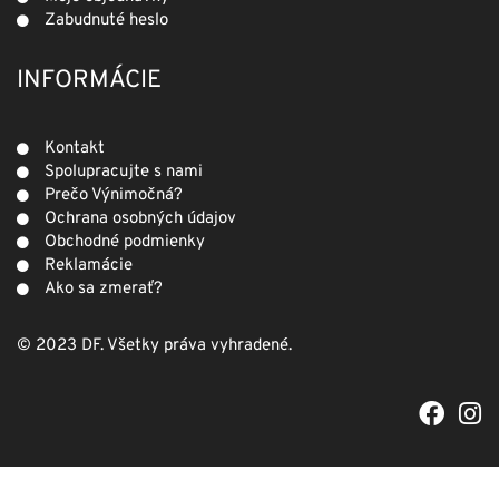
Zabudnuté heslo
INFORMÁCIE
Kontakt
Spolupracujte s nami
Prečo Výnimočná?
Ochrana osobných údajov
Obchodné podmienky
Reklamácie
Ako sa zmerať?
© 2023 DF. Všetky práva vyhradené.
F
I
a
n
c
s
e
t