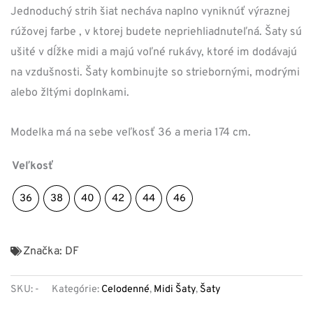
Jednoduchý strih šiat necháva naplno vyniknúť výraznej
rúžovej farbe , v ktorej budete nepriehliadnuteľná. Šaty sú
ušité v dĺžke midi a majú voľné rukávy, ktoré im dodávajú
na vzdušnosti. Šaty kombinujte so striebornými, modrými
alebo žltými doplnkami.
Modelka má na sebe veľkosť 36 a meria 174 cm.
Veľkosť
36
38
40
42
44
46
Značka:
DF
SKU:
-
Kategórie:
Celodenné
,
Midi Šaty
,
Šaty