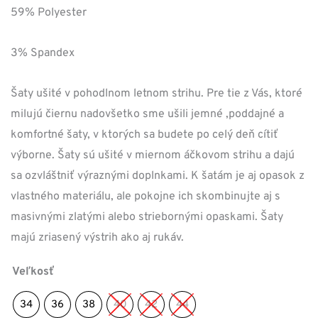
59% Polyester
3% Spandex
Šaty ušité v pohodlnom letnom strihu. Pre tie z Vás, ktoré
milujú čiernu nadovšetko sme ušili jemné ,poddajné a
komfortné šaty, v ktorých sa budete po celý deň cítiť
výborne. Šaty sú ušité v miernom áčkovom strihu a dajú
sa ozvláštniť výraznými doplnkami. K šatám je aj opasok z
vlastného materiálu, ale pokojne ich skombinujte aj s
masivnými zlatými alebo striebornými opaskami. Šaty
majú zriasený výstrih ako aj rukáv.
Veľkosť
34
36
38
40
42
44