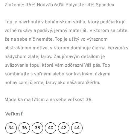
Zloženie: 36% Hodváb 60% Polyester 4% Spandex
Top je navrhnutý v bohémskom strihu, ktorý podčiarkujú
voľné rukávy a padávý, jemný materiál , v ktorom sa cítite,
že na sebe nič nemáte. Top je ušitý vo výraznom
abstraktnom motíve, v ktorom dominuje čierna, červená s
nádychom zlatej farby. Zaujímavým detailom je
uväzovanie topu, ktoré Vám zdôrazní Váš pás. Top
kombinujte s voľnými alebo kontrastnými úzkymi
nohavicami čiernej farby ako naša aranžérka.
Modelka ma 174cm a na sebe veľkosť 36.
Veľkosť
34
36
38
40
42
44