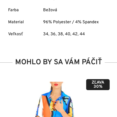
Farba
Bežová
Material
96% Polyester / 4% Spandex
Veľkosť
34
,
36
,
38
,
40
,
42
,
44
MOHLO BY SA VÁM PÁČIŤ
ZĽAVA
50%