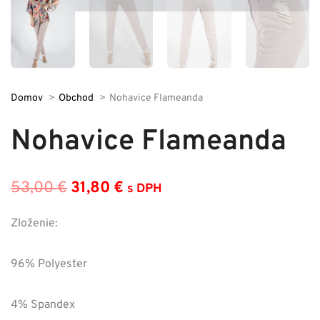
Domov
Obchod
Nohavice Flameanda
Nohavice Flameanda
53,00
€
31,80
€
s DPH
Pôvodná
Aktuálna
cena
cena
Zloženie:
bola:
je:
96% Polyester
53,00 €.
31,80 €.
4% Spandex