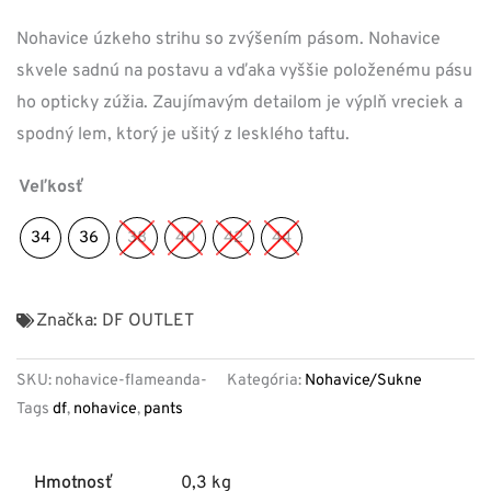
Nohavice úzkeho strihu so zvýšením pásom. Nohavice
skvele sadnú na postavu a vďaka vyššie položenému pásu
ho opticky zúžia. Zaujímavým detailom je výplň vreciek a
spodný lem, ktorý je ušitý z lesklého taftu.
Veľkosť
34
36
38
40
42
44
Značka:
DF OUTLET
SKU:
nohavice-flameanda-
Kategória:
Nohavice/Sukne
Tags
df
,
nohavice
,
pants
Hmotnosť
0,3 kg