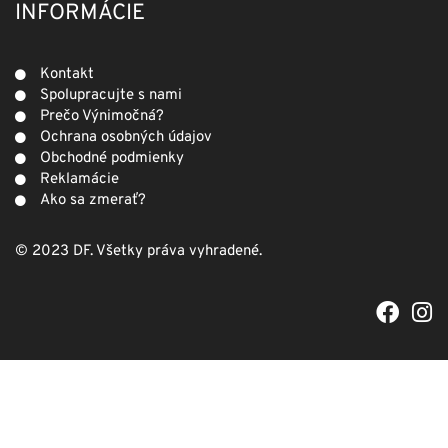
INFORMÁCIE
Kontakt
Spolupracujte s nami
Prečo Výnimočná?
Ochrana osobných údajov
Obchodné podmienky
Reklamácie
Ako sa zmerať?
© 2023 DF. Všetky práva vyhradené.
F
I
a
n
c
s
e
t
b
a
o
g
o
r