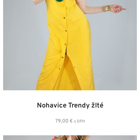
34
36
38
40
42
Nohavice Trendy žlté
79,00
€
s DPH