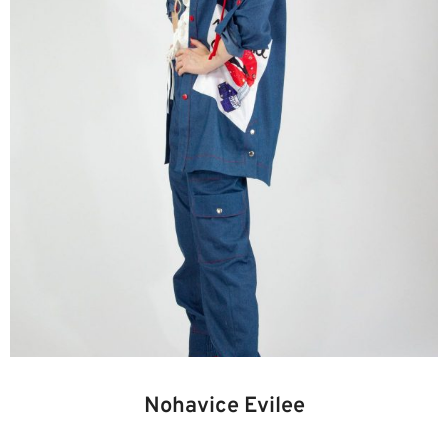
36
38
40
42
44
46
Nohavice Evilee