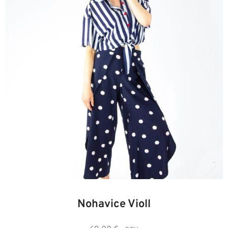
34
36
38
40
42
44
46
Nohavice Violl