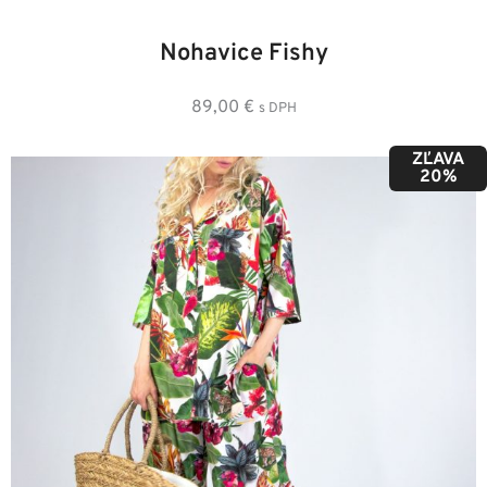
34
36
38
40
42
44
Nohavice Fishy
89,00
€
s DPH
ZĽAVA
20%