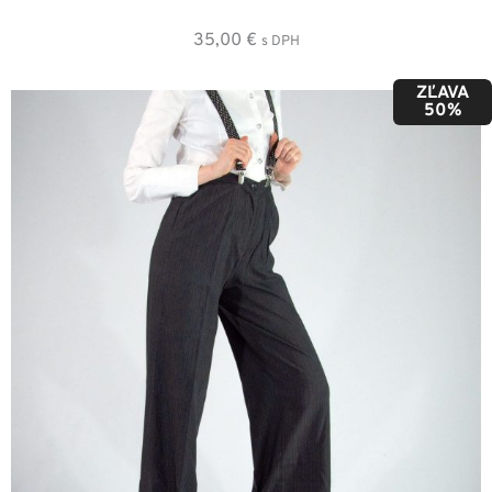
35,00
€
s DPH
ZĽAVA
50%