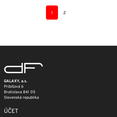
bola:
je:
83,00 €.
41,50 €.
1
2
GALAXY, a.s.
Pribišová 6
Bratislava 841 05
Slovenská republika
ÚČET