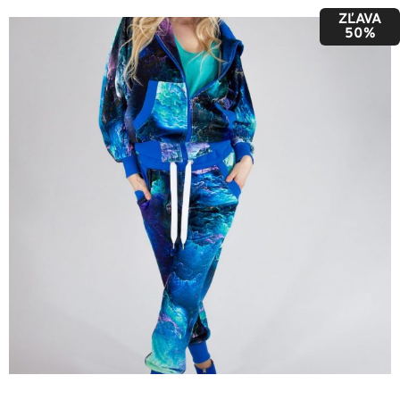
ZĽAVA
50%
36
38
40
42
44
46