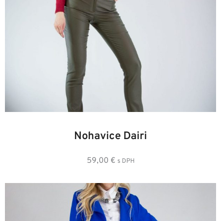
36
38
40
42
44
46
Nohavice Dairi
59,00
€
s DPH