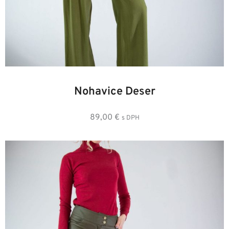
40
34
36
38
42
44
Nohavice Deser
89,00
€
s DPH