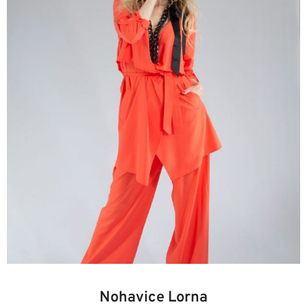
36
38
40
42
44
Nohavice Lorna