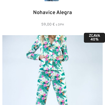
46
36
38
42
34
40
44
Nohavice Alegra
59,00
€
s DPH
ZĽAVA
40%