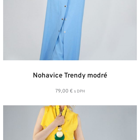
34
36
38
40
42
44
Nohavice Trendy modré
79,00
€
s DPH