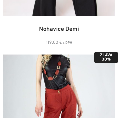
36
38
40
42
44
Nohavice Demi
119,00
€
s DPH
ZĽAVA
30%