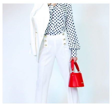
bola:
je:
73,00 €.
51,10 €.
36
38
40
42
44
46
34