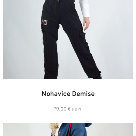
36
38
40
42
44
46
Nohavice Demise
79,00
€
s DPH