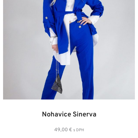
36
36
38
40
42
44
46
Nohavice Sinerva
49,00
€
s DPH