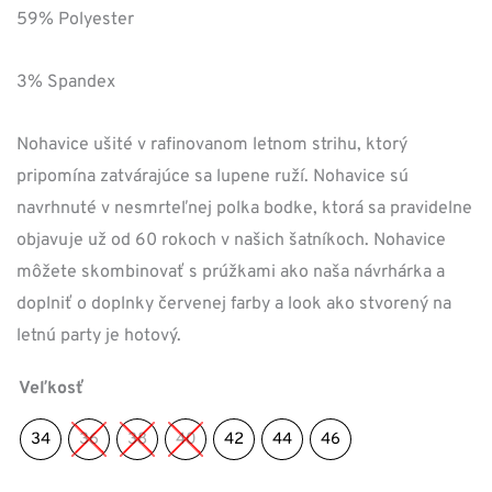
59% Polyester
3% Spandex
Nohavice ušité v rafinovanom letnom strihu, ktorý
pripomína zatvárajúce sa lupene ruží. Nohavice sú
navrhnuté v nesmrteľnej polka bodke, ktorá sa pravidelne
objavuje už od 60 rokoch v našich šatníkoch. Nohavice
môžete skombinovať s prúžkami ako naša návrhárka a
doplniť o doplnky červenej farby a look ako stvorený na
letnú party je hotový.
Veľkosť
34
36
38
40
42
44
46