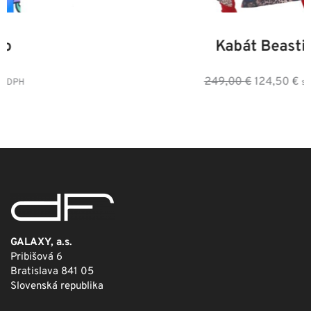
34
36
38
40
42
44
46
Kabát Beastie
Pôvodná
Aktuálna
249,00
€
124,50
€
s DPH
cena
cena
bola:
je:
249,00 €.
124,50 €.
GALAXY, a.s.
Pribišová 6
Bratislava 841 05
Slovenská republika