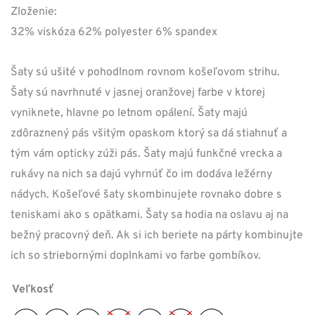
Zloženie:
32% viskóza 62% polyester 6% spandex
Šaty sú ušité v pohodlnom rovnom košeľovom strihu.
Šaty sú navrhnuté v jasnej oranžovej farbe v ktorej
vyniknete, hlavne po letnom opálení. Šaty majú
zdôraznený pás všitým opaskom ktorý sa dá stiahnuť a
tým vám opticky zúži pás. Šaty majú funkčné vrecka a
rukávy na nich sa dajú vyhrnúť čo im dodáva ležérny
nádych. Košeľové šaty skombinujete rovnako dobre s
teniskami ako s opätkami. Šaty sa hodia na oslavu aj na
bežný pracovný deň. Ak si ich beriete na párty kombinujte
ich so striebornými doplnkami vo farbe gombíkov.
Veľkosť