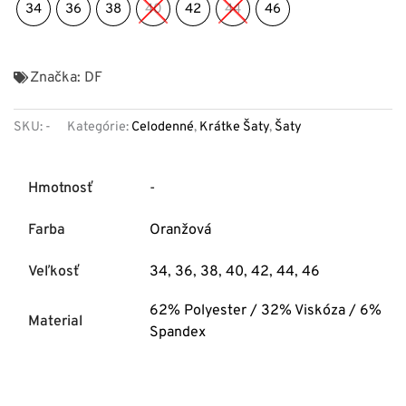
34
36
38
40
42
44
46
Značka:
DF
SKU:
-
Kategórie:
Celodenné
,
Krátke Šaty
,
Šaty
Hmotnosť
-
Farba
Oranžová
Veľkosť
34
,
36
,
38
,
40
,
42
,
44
,
46
62% Polyester / 32% Viskóza / 6%
Material
Spandex