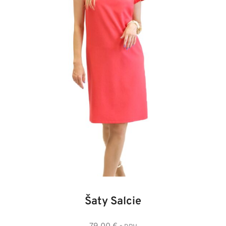
36
38
40
42
44
46
48
Šaty Salcie