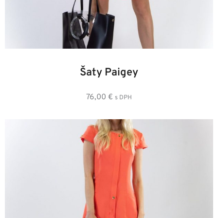
34
36
38
40
42
44
Šaty Paigey
76,00
€
s DPH