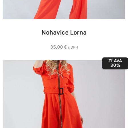
36
38
40
42
44
Nohavice Lorna
35,00
€
s DPH
ZĽAVA
30%