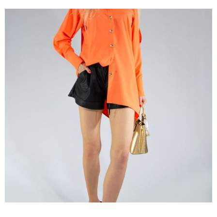
cena
cena
bola:
je:
79,00 €.
39,50 €.
34
36
38
40
42
44
46