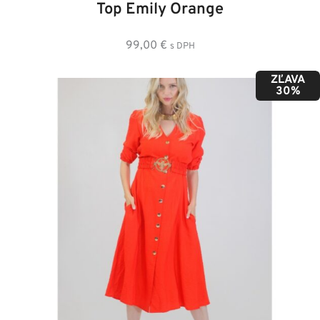
Top Emily Orange
99,00
€
s DPH
ZĽAVA
30%