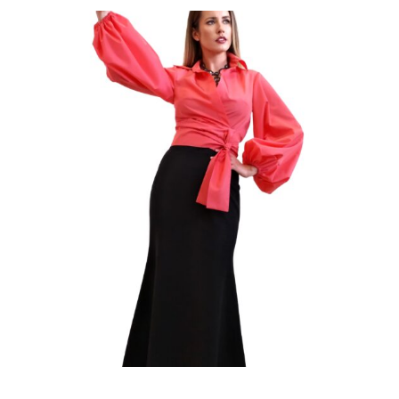
bola:
je:
59,00 €.
35,00 €.
34
36
38
40
42
44
46
48