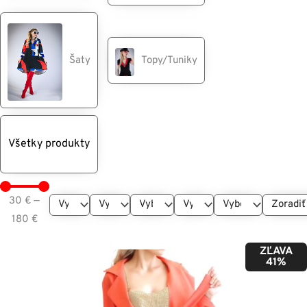
Šaty
Topy/Tuniky
Všetky produkty
30
€
—
180
€
ZĽAVA
41%