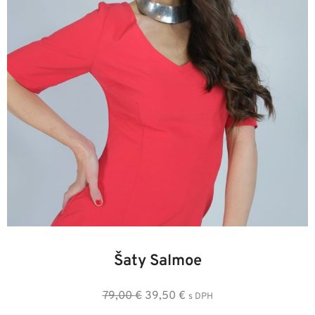
38
40
42
44
46
48
Šaty Salmoe
Pôvodná
Aktuálna
79,00
€
39,50
€
s DPH