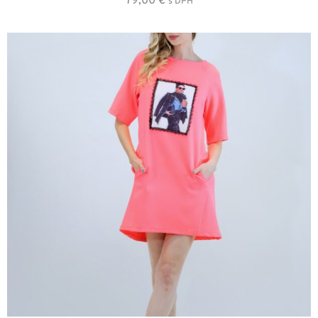
79,00
€
s DPH