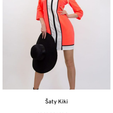
36
38
40
42
44
46
Šaty Kiki