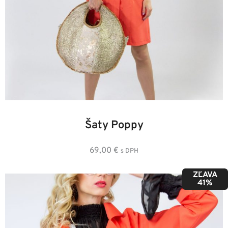
36
38
40
42
44
46
Šaty Poppy
69,00
€
s DPH
ZĽAVA
41%