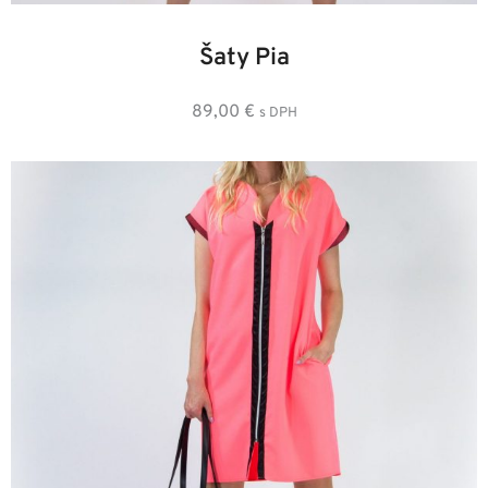
36
38
40
42
44
Šaty Pia
89,00
€
s DPH