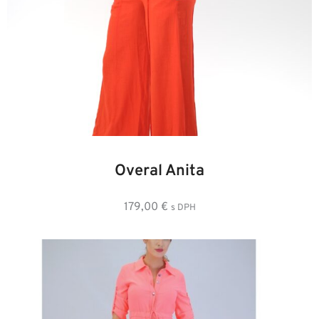
34
36
38
40
42
44
Overal Anita
179,00
€
s DPH