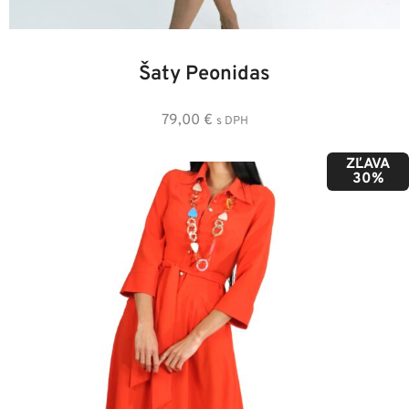
34
36
38
40
42
44
46
Šaty Peonidas
79,00
€
s DPH
ZĽAVA
30%