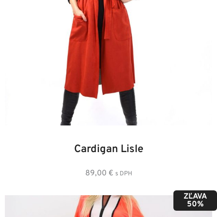
38
34
36
40
42
44
46
48
Cardigan Lisle
89,00
€
s DPH
ZĽAVA
50%