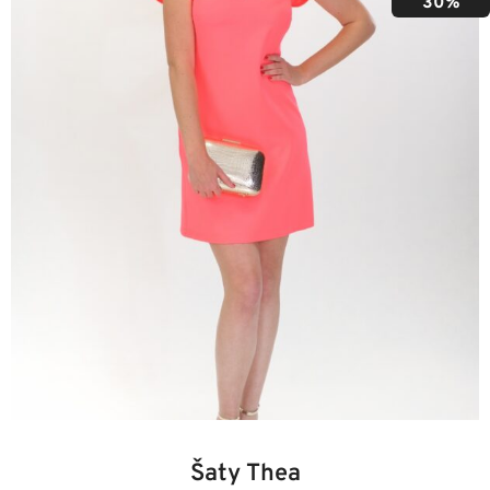
30%
34
36
38
40
42
44
46
48
Šaty Thea