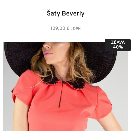
34
36
38
40
42
44
46
Šaty Beverly
109,00
€
s DPH
ZĽAVA
40%