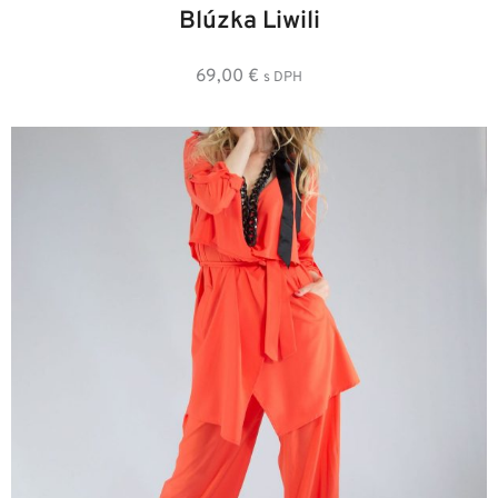
Blúzka Liwili
69,00
€
s DPH