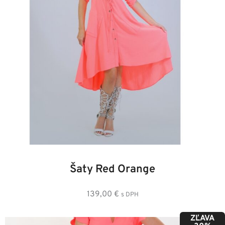
34
36
38
40
42
44
46
Šaty Red Orange
139,00
€
s DPH
ZĽAVA