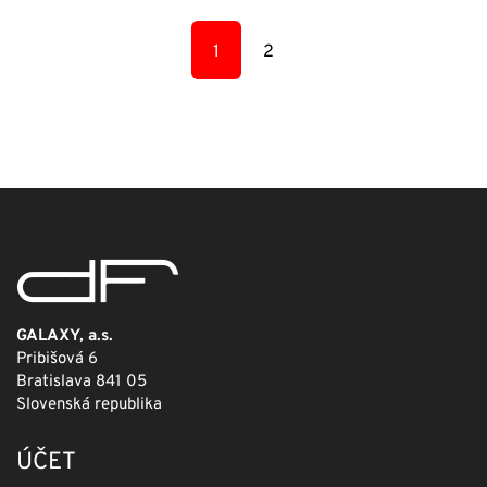
bola:
je:
59,00 €.
35,00 €.
1
2
GALAXY, a.s.
Pribišová 6
Bratislava 841 05
Slovenská republika
ÚČET