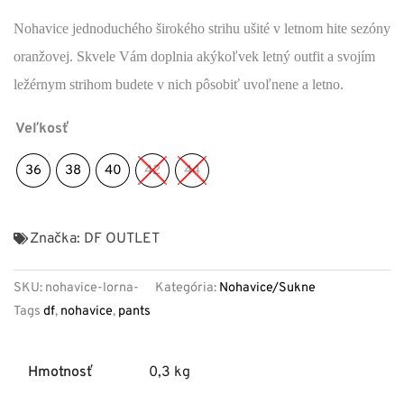
Nohavice jednoduchého širokého strihu ušité v letnom hite sezóny
oranžovej. Skvele Vám doplnia akýkoľvek letný outfit a svojím
ležérnym strihom budete v nich pôsobiť uvoľnene a letno.
Veľkosť
36
38
40
42
44
Značka:
DF OUTLET
SKU:
nohavice-lorna-
Kategória:
Nohavice/Sukne
Tags
df
,
nohavice
,
pants
Hmotnosť
0,3 kg