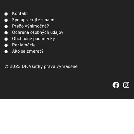
Kontakt
Spolupracujte s nami
Prečo Výnimočná?
Ochrana osobných údajov
Obchodné podmienky
Reklamácie
Ako sa zmerať?
© 2023 DF. Všetky práva vyhradené.
F
I
a
n
c
s
e
t
b
a
o
g
o
r
k
a