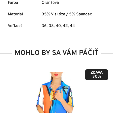
Farba
Oranžová
Material
95% Viskóza / 5% Spandex
Veľkosť
36
,
38
,
40
,
42
,
44
MOHLO BY SA VÁM PÁČIŤ
ZĽAVA
50%