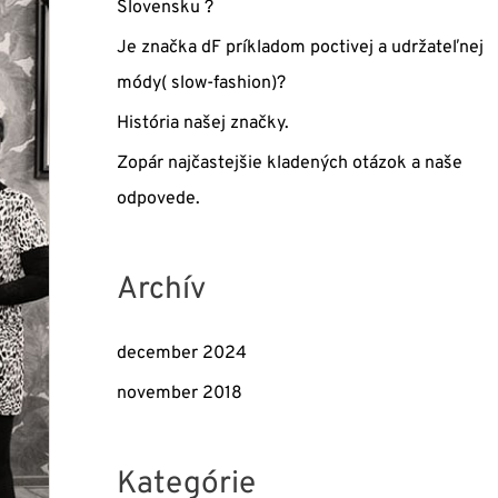
Slovensku ?
a
Je značka dF príkladom poctivej a udržateľnej
ť
módy( slow-fashion)?
:
História našej značky.
Zopár najčastejšie kladených otázok a naše
odpovede.
Archív
december 2024
november 2018
Kategórie