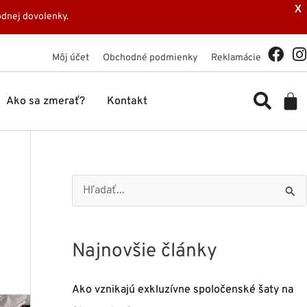
X
dnej dovolenky.
F
I
Môj účet
Obchodné podmienky
Reklamácie
a
n
c
s
Ca
e
t
Ako sa zmerať?
Kontakt
b
a
o
g
o
r
k
a
V
y
h
Najnovšie články
ľ
a
Ako vznikajú exkluzívne spoločenské šaty na
d