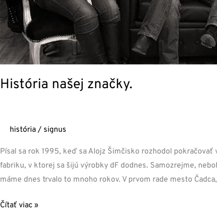
História našej značky.
história
/
signus
Písal sa rok 1995, keď sa Alojz Šimčisko rozhodol pokračovať v 
fabriku, v ktorej sa šijú výrobky dF dodnes. Samozrejme, nebo
máme dnes trvalo to mnoho rokov. V prvom rade mesto Čadca,
Čítať viac »